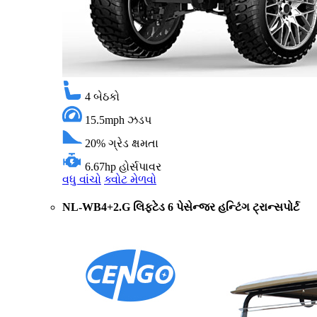
4
બેઠકો
15.5mph
ઝડપ
20%
ગ્રેડ ક્ષમતા
6.67hp
હોર્સપાવર
વધુ વાંચો
ક્વોટ મેળવો
NL-WB4+2.G લિફ્ટેડ 6 પેસેન્જર હન્ટિંગ ટ્રાન્સપોર્ટ