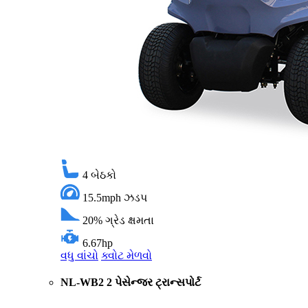
4
બેઠકો
15.5mph
ઝડપ
20%
ગ્રેડ ક્ષમતા
6.67hp
વધુ વાંચો
ક્વોટ મેળવો
NL-WB2 2 પેસેન્જર ટ્રાન્સપોર્ટ