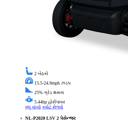
2
બેઠકો
15.5-24.9mph
ઝડપ
25%
ગ્રેડ ક્ષમતા
5.44hp
હોર્સપાવર
વધુ વાંચો
ક્વોટ મેળવો
NL-P2020 LSV 2 પેસેન્જર