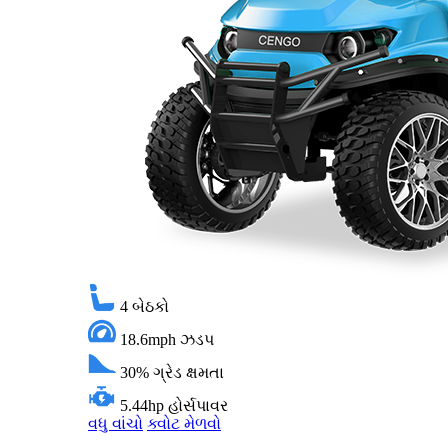
4
બેઠકો
18.6mph
ઝડપ
30%
ગ્રેડ ક્ષમતા
5.44hp
હોર્સપાવર
વધુ વાંચો
ક્વોટ મેળવો