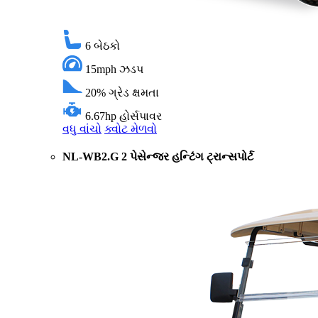
6
બેઠકો
15mph
ઝડપ
20%
ગ્રેડ ક્ષમતા
6.67hp
હોર્સપાવર
વધુ વાંચો
ક્વોટ મેળવો
NL-WB2.G 2 પેસેન્જર હન્ટિંગ ટ્રાન્સપોર્ટ