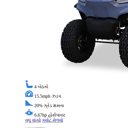
4
બેઠકો
15.5mph
ઝડપ
20%
ગ્રેડ ક્ષમતા
6.67hp
હોર્સપાવર
વધુ વાંચો
ક્વોટ મેળવો