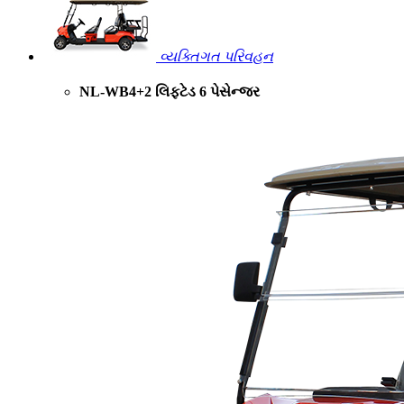
વ્યક્તિગત પરિવહન
NL-WB4+2 લિફ્ટેડ 6 પેસેન્જર