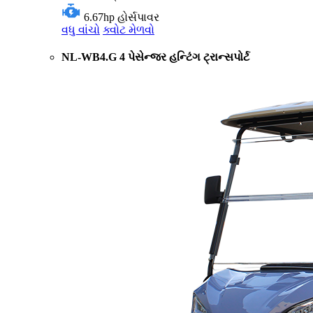
6.67hp
હોર્સપાવર
વધુ વાંચો
ક્વોટ મેળવો
NL-WB4.G 4 પેસેન્જર હન્ટિંગ ટ્રાન્સપોર્ટ