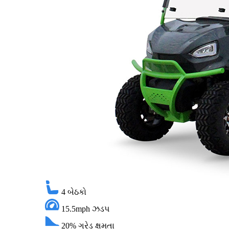
4
બેઠકો
15.5mph
ઝડપ
20%
ગ્રેડ ક્ષમતા