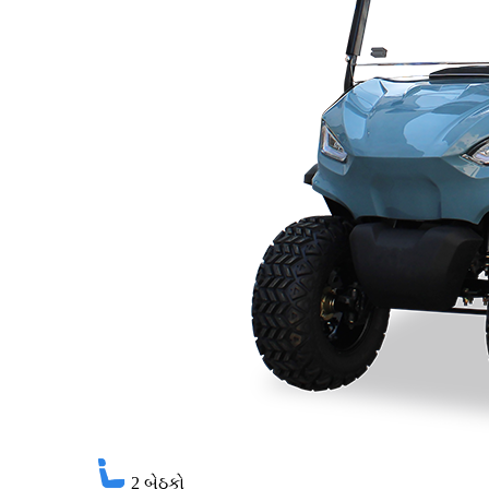
2
બેઠકો