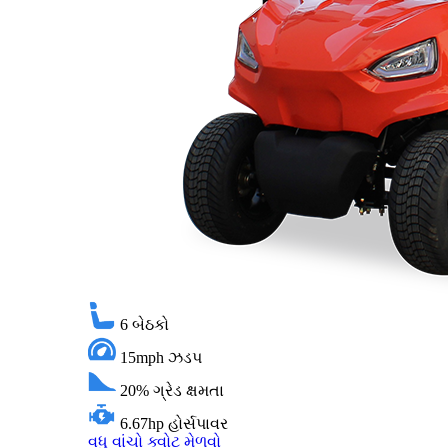
6
બેઠકો
15mph
ઝડપ
20%
ગ્રેડ ક્ષમતા
6.67hp
હોર્સપાવર
વધુ વાંચો
ક્વોટ મેળવો