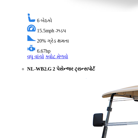
6
બેઠકો
15.5mph
ઝડપ
20%
ગ્રેડ ક્ષમતા
6.67hp
વધુ વાંચો
ક્વોટ મેળવો
NL-WB2.G 2 પેસેન્જર ટ્રાન્સપોર્ટ