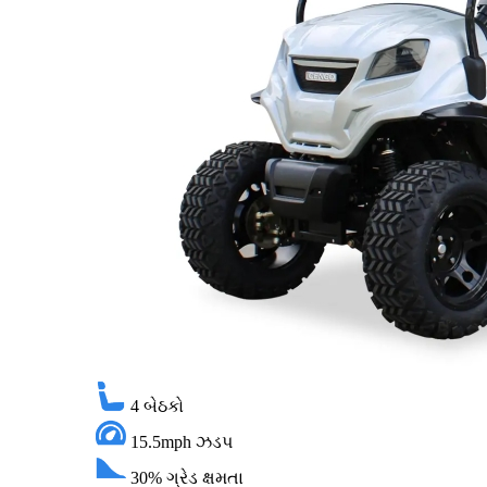
4
બેઠકો
15.5mph
ઝડપ
30%
ગ્રેડ ક્ષમતા