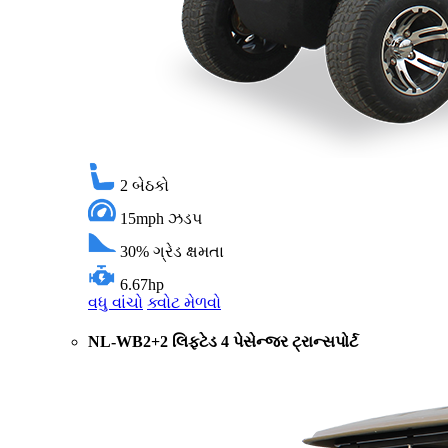
2
બેઠકો
15mph
ઝડપ
30%
ગ્રેડ ક્ષમતા
6.67hp
વધુ વાંચો
ક્વોટ મેળવો
NL-WB2+2 લિફ્ટેડ 4 પેસેન્જર ટ્રાન્સપોર્ટ