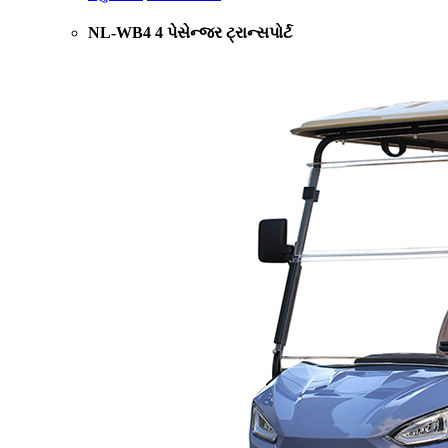
NL-WB4 4 પેસેન્જર ટ્રાન્સપોર્ટ