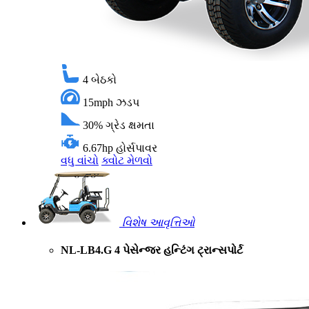
4
બેઠકો
15mph
ઝડપ
30%
ગ્રેડ ક્ષમતા
6.67hp
હોર્સપાવર
વધુ વાંચો
ક્વોટ મેળવો
વિશેષ આવૃત્તિઓ
NL-LB4.G 4 પેસેન્જર હન્ટિંગ ટ્રાન્સપોર્ટ