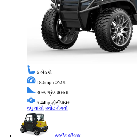
6
બેઠકો
18.6mph
ઝડપ
30%
ગ્રેડ ક્ષમતા
5.44hp
હોર્સપાવર
વધુ વાંચો
ક્વોટ મેળવો
સ્ટ્રીટ લીગલ