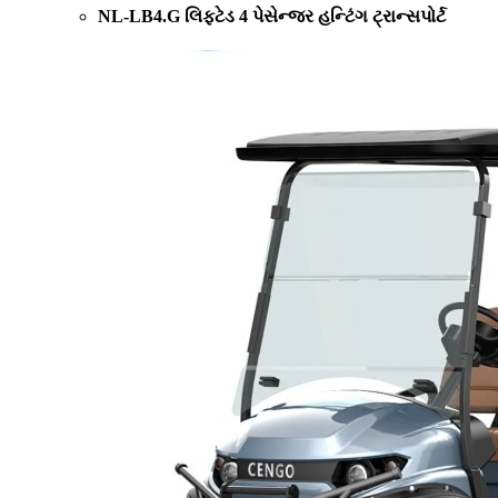
NL-LB4.G લિફ્ટેડ 4 પેસેન્જર હન્ટિંગ ટ્રાન્સપોર્ટ