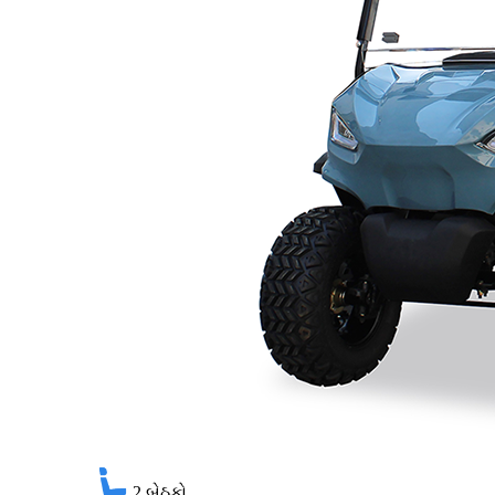
2
બેઠકો