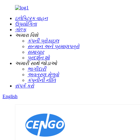
ઇલેક્ટ્રિક વાહન
ઉપયોગિતા
ગોલ્ફ
અમારા વિશે
કંપની પ્રોફાઇલ
સન્માન અને પ્રમાણપત્રો
સમાચાર
પ્રદર્શન શો
અમારી સાથે જોડાઓ
ભાગીદારી
અવતરણ મેળવો
કંપનીની નીતિ
સંપર્ક કરો
English