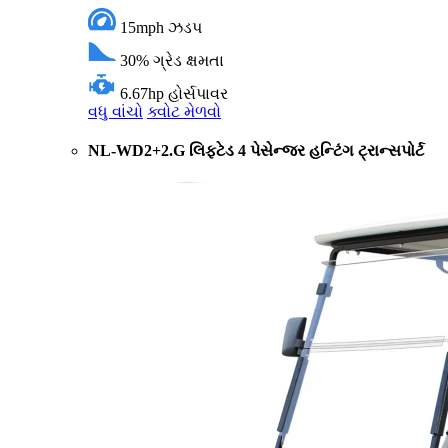
15mph
ઝડપ
30%
ગ્રેડ ક્ષમતા
6.67hp
હોર્સપાવર
વધુ વાંચો
ક્વોટ મેળવો
NL-WD2+2.G લિફ્ટેડ 4 પેસેન્જર હન્ટિંગ ટ્રાન્સપોર્ટ