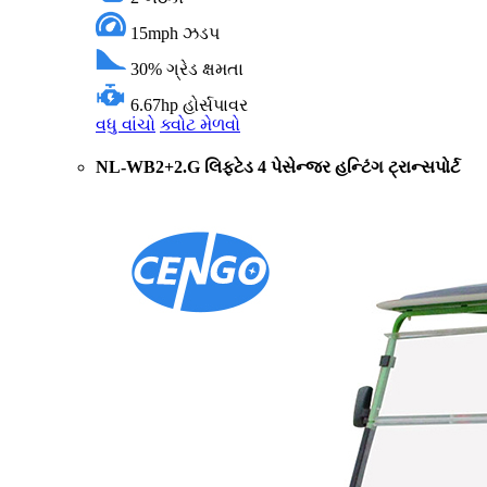
15mph
ઝડપ
30%
ગ્રેડ ક્ષમતા
6.67hp
હોર્સપાવર
વધુ વાંચો
ક્વોટ મેળવો
NL-WB2+2.G લિફ્ટેડ 4 પેસેન્જર હન્ટિંગ ટ્રાન્સપોર્ટ