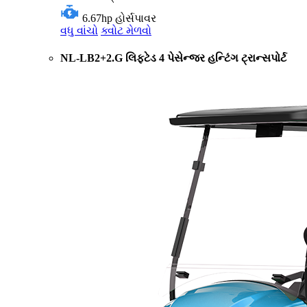
6.67hp
હોર્સપાવર
વધુ વાંચો
ક્વોટ મેળવો
NL-LB2+2.G લિફ્ટેડ 4 પેસેન્જર હન્ટિંગ ટ્રાન્સપોર્ટ