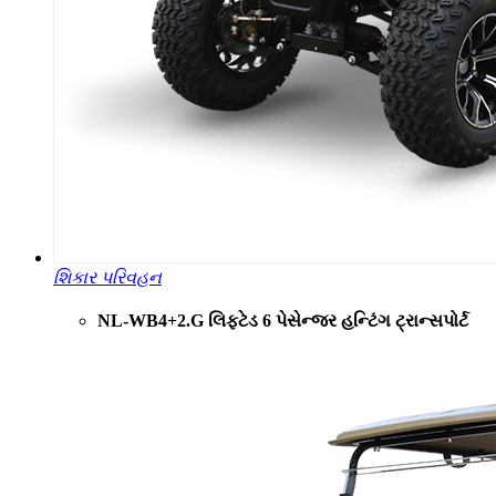
શિકાર પરિવહન
NL-WB4+2.G લિફ્ટેડ 6 પેસેન્જર હન્ટિંગ ટ્રાન્સપોર્ટ