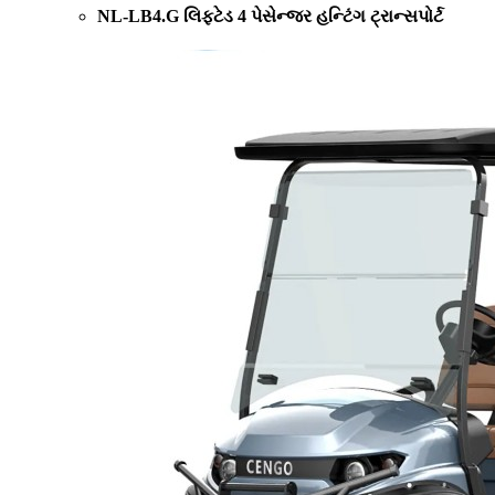
NL-LB4.G લિફ્ટેડ 4 પેસેન્જર હન્ટિંગ ટ્રાન્સપોર્ટ