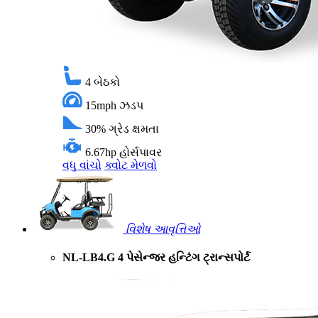
4
બેઠકો
15mph
ઝડપ
30%
ગ્રેડ ક્ષમતા
6.67hp
હોર્સપાવર
વધુ વાંચો
ક્વોટ મેળવો
વિશેષ આવૃત્તિઓ
NL-LB4.G 4 પેસેન્જર હન્ટિંગ ટ્રાન્સપોર્ટ