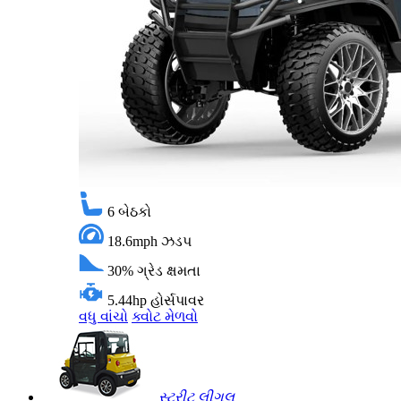
6
બેઠકો
18.6mph
ઝડપ
30%
ગ્રેડ ક્ષમતા
5.44hp
હોર્સપાવર
વધુ વાંચો
ક્વોટ મેળવો
સ્ટ્રીટ લીગલ