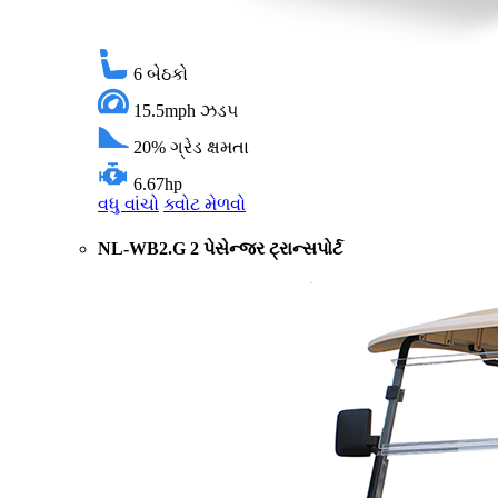
6
બેઠકો
15.5mph
ઝડપ
20%
ગ્રેડ ક્ષમતા
6.67hp
વધુ વાંચો
ક્વોટ મેળવો
NL-WB2.G 2 પેસેન્જર ટ્રાન્સપોર્ટ