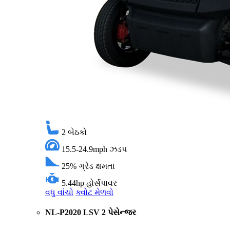
2
બેઠકો
15.5-24.9mph
ઝડપ
25%
ગ્રેડ ક્ષમતા
5.44hp
હોર્સપાવર
વધુ વાંચો
ક્વોટ મેળવો
NL-P2020 LSV 2 પેસેન્જર