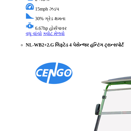
15mph
ઝડપ
30%
ગ્રેડ ક્ષમતા
6.67hp
હોર્સપાવર
વધુ વાંચો
ક્વોટ મેળવો
NL-WB2+2.G લિફ્ટેડ 4 પેસેન્જર હન્ટિંગ ટ્રાન્સપોર્ટ