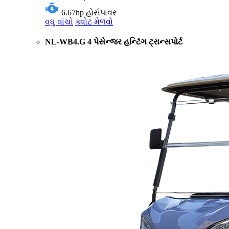
6.67hp
હોર્સપાવર
વધુ વાંચો
ક્વોટ મેળવો
NL-WB4.G 4 પેસેન્જર હન્ટિંગ ટ્રાન્સપોર્ટ