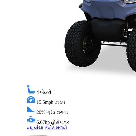
4
બેઠકો
15.5mph
ઝડપ
20%
ગ્રેડ ક્ષમતા
6.67hp
હોર્સપાવર
વધુ વાંચો
ક્વોટ મેળવો