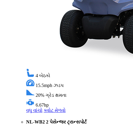
4
બેઠકો
15.5mph
ઝડપ
20%
ગ્રેડ ક્ષમતા
6.67hp
વધુ વાંચો
ક્વોટ મેળવો
NL-WB2 2 પેસેન્જર ટ્રાન્સપોર્ટ