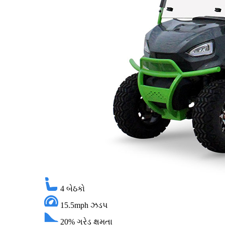
4
બેઠકો
15.5mph
ઝડપ
20%
ગ્રેડ ક્ષમતા