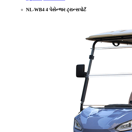
NL-WB4 4 પેસેન્જર ટ્રાન્સપોર્ટ