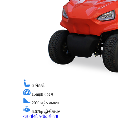
6
બેઠકો
15mph
ઝડપ
20%
ગ્રેડ ક્ષમતા
6.67hp
હોર્સપાવર
વધુ વાંચો
ક્વોટ મેળવો