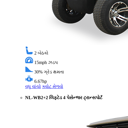
2
બેઠકો
15mph
ઝડપ
30%
ગ્રેડ ક્ષમતા
6.67hp
વધુ વાંચો
ક્વોટ મેળવો
NL-WB2+2 લિફ્ટેડ 4 પેસેન્જર ટ્રાન્સપોર્ટ