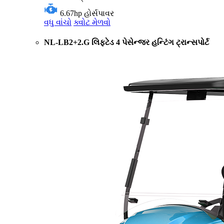
6.67hp
હોર્સપાવર
વધુ વાંચો
ક્વોટ મેળવો
NL-LB2+2.G લિફ્ટેડ 4 પેસેન્જર હન્ટિંગ ટ્રાન્સપોર્ટ