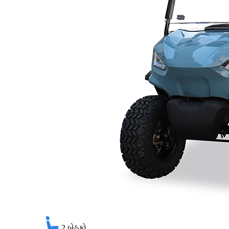
2
બેઠકો