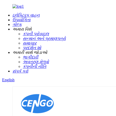
ઇલેક્ટ્રિક વાહન
ઉપયોગિતા
ગોલ્ફ
અમારા વિશે
કંપની પ્રોફાઇલ
સન્માન અને પ્રમાણપત્રો
સમાચાર
પ્રદર્શન શો
અમારી સાથે જોડાઓ
ભાગીદારી
અવતરણ મેળવો
કંપનીની નીતિ
સંપર્ક કરો
English