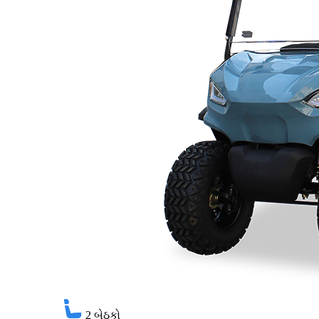
2
બેઠકો