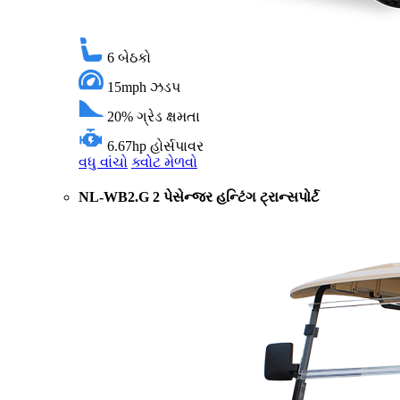
6
બેઠકો
15mph
ઝડપ
20%
ગ્રેડ ક્ષમતા
6.67hp
હોર્સપાવર
વધુ વાંચો
ક્વોટ મેળવો
NL-WB2.G 2 પેસેન્જર હન્ટિંગ ટ્રાન્સપોર્ટ