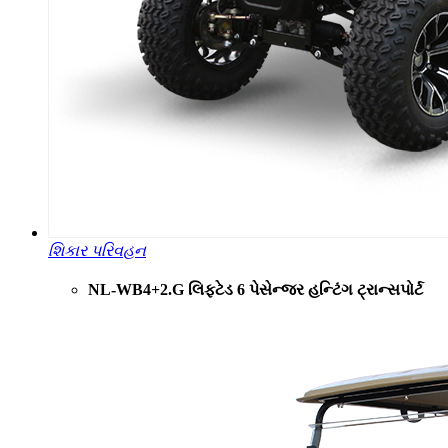
શિકાર પરિવહન
NL-WB4+2.G લિફ્ટેડ 6 પેસેન્જર હન્ટિંગ ટ્રાન્સપોર્ટ