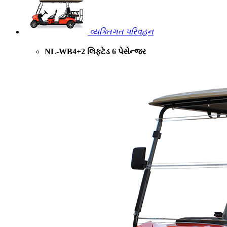
વ્યક્તિગત પરિવહન
NL-WB4+2 લિફ્ટેડ 6 પેસેન્જર