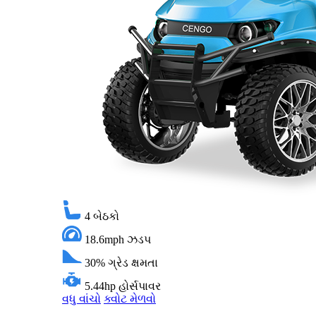
4
બેઠકો
18.6mph
ઝડપ
30%
ગ્રેડ ક્ષમતા
5.44hp
હોર્સપાવર
વધુ વાંચો
ક્વોટ મેળવો