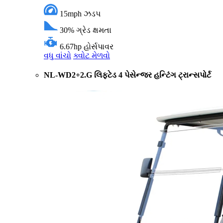
15mph
ઝડપ
30%
ગ્રેડ ક્ષમતા
6.67hp
હોર્સપાવર
વધુ વાંચો
ક્વોટ મેળવો
NL-WD2+2.G લિફ્ટેડ 4 પેસેન્જર હન્ટિંગ ટ્રાન્સપોર્ટ