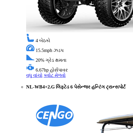
4
બેઠકો
15.5mph
ઝડપ
20%
ગ્રેડ ક્ષમતા
6.67hp
હોર્સપાવર
વધુ વાંચો
ક્વોટ મેળવો
NL-WB4+2.G લિફ્ટેડ 6 પેસેન્જર હન્ટિંગ ટ્રાન્સપોર્ટ