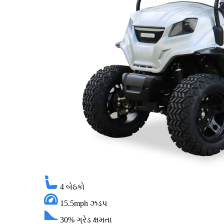
4
બેઠકો
15.5mph
ઝડપ
30%
ગ્રેડ ક્ષમતા