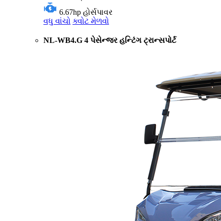
6.67hp
હોર્સપાવર
વધુ વાંચો
ક્વોટ મેળવો
NL-WB4.G 4 પેસેન્જર હન્ટિંગ ટ્રાન્સપોર્ટ