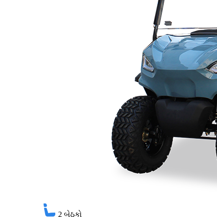
2
બેઠકો