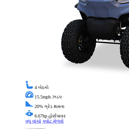
4
બેઠકો
15.5mph
ઝડપ
20%
ગ્રેડ ક્ષમતા
6.67hp
હોર્સપાવર
વધુ વાંચો
ક્વોટ મેળવો