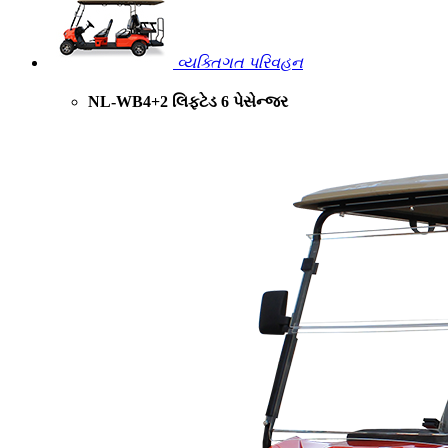
વ્યક્તિગત પરિવહન
NL-WB4+2 લિફ્ટેડ 6 પેસેન્જર