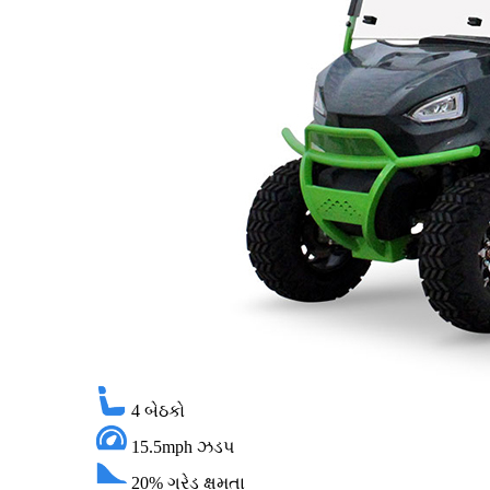
4
બેઠકો
15.5mph
ઝડપ
20%
ગ્રેડ ક્ષમતા