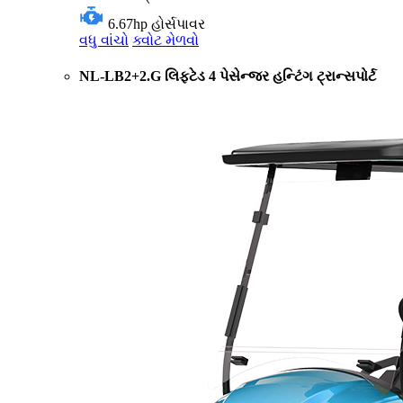
6.67hp
હોર્સપાવર
વધુ વાંચો
ક્વોટ મેળવો
NL-LB2+2.G લિફ્ટેડ 4 પેસેન્જર હન્ટિંગ ટ્રાન્સપોર્ટ