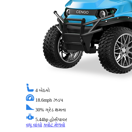
4
બેઠકો
18.6mph
ઝડપ
30%
ગ્રેડ ક્ષમતા
5.44hp
હોર્સપાવર
વધુ વાંચો
ક્વોટ મેળવો