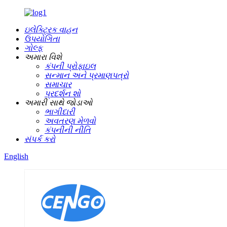
ઇલેક્ટ્રિક વાહન
ઉપયોગિતા
ગોલ્ફ
અમારા વિશે
કંપની પ્રોફાઇલ
સન્માન અને પ્રમાણપત્રો
સમાચાર
પ્રદર્શન શો
અમારી સાથે જોડાઓ
ભાગીદારી
અવતરણ મેળવો
કંપનીની નીતિ
સંપર્ક કરો
English