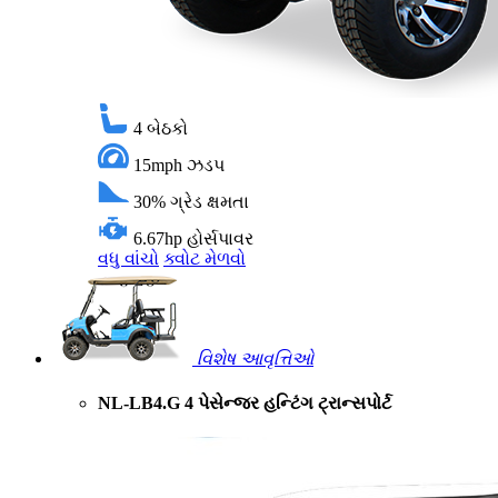
4
બેઠકો
15mph
ઝડપ
30%
ગ્રેડ ક્ષમતા
6.67hp
હોર્સપાવર
વધુ વાંચો
ક્વોટ મેળવો
વિશેષ આવૃત્તિઓ
NL-LB4.G 4 પેસેન્જર હન્ટિંગ ટ્રાન્સપોર્ટ