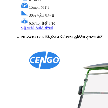
15mph
ઝડપ
30%
ગ્રેડ ક્ષમતા
6.67hp
હોર્સપાવર
વધુ વાંચો
ક્વોટ મેળવો
NL-WB2+2.G લિફ્ટેડ 4 પેસેન્જર હન્ટિંગ ટ્રાન્સપોર્ટ