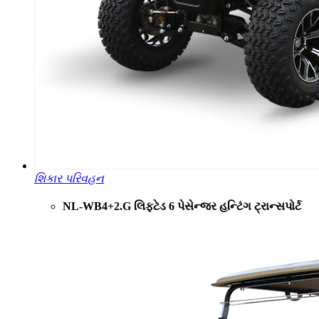
શિકાર પરિવહન
NL-WB4+2.G લિફ્ટેડ 6 પેસેન્જર હન્ટિંગ ટ્રાન્સપોર્ટ