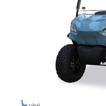
2
બેઠકો