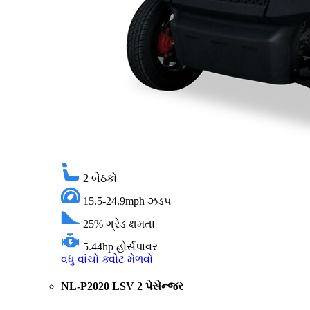
2
બેઠકો
15.5-24.9mph
ઝડપ
25%
ગ્રેડ ક્ષમતા
5.44hp
હોર્સપાવર
વધુ વાંચો
ક્વોટ મેળવો
NL-P2020 LSV 2 પેસેન્જર