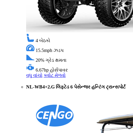
4
બેઠકો
15.5mph
ઝડપ
20%
ગ્રેડ ક્ષમતા
6.67hp
હોર્સપાવર
વધુ વાંચો
ક્વોટ મેળવો
NL-WB4+2.G લિફ્ટેડ 6 પેસેન્જર હન્ટિંગ ટ્રાન્સપોર્ટ