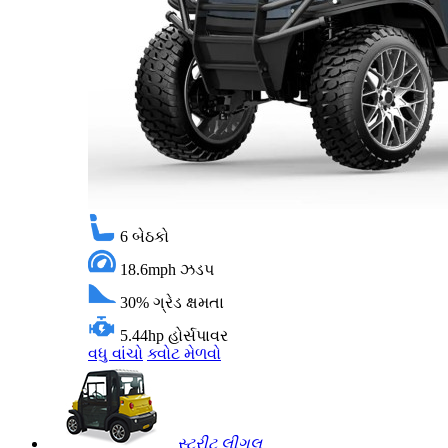
6
બેઠકો
18.6mph
ઝડપ
30%
ગ્રેડ ક્ષમતા
5.44hp
હોર્સપાવર
વધુ વાંચો
ક્વોટ મેળવો
સ્ટ્રીટ લીગલ