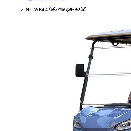
NL-WB4 4 પેસેન્જર ટ્રાન્સપોર્ટ