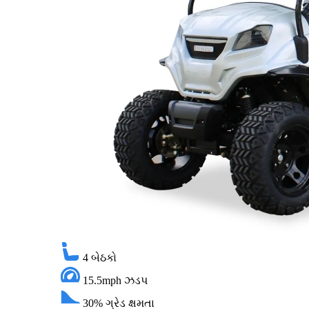
4
બેઠકો
15.5mph
ઝડપ
30%
ગ્રેડ ક્ષમતા