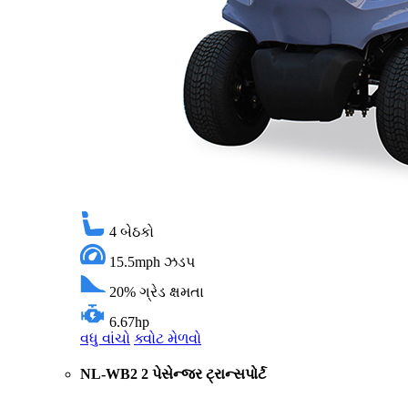
4
બેઠકો
15.5mph
ઝડપ
20%
ગ્રેડ ક્ષમતા
6.67hp
વધુ વાંચો
ક્વોટ મેળવો
NL-WB2 2 પેસેન્જર ટ્રાન્સપોર્ટ