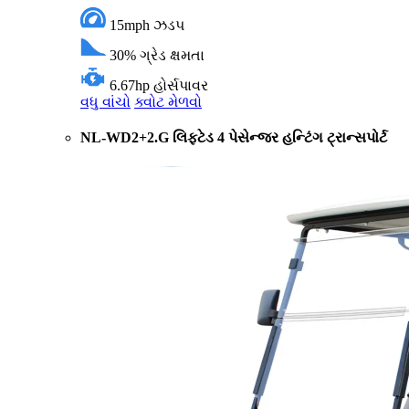
15mph
ઝડપ
30%
ગ્રેડ ક્ષમતા
6.67hp
હોર્સપાવર
વધુ વાંચો
ક્વોટ મેળવો
NL-WD2+2.G લિફ્ટેડ 4 પેસેન્જર હન્ટિંગ ટ્રાન્સપોર્ટ