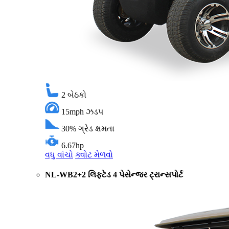
2
બેઠકો
15mph
ઝડપ
30%
ગ્રેડ ક્ષમતા
6.67hp
વધુ વાંચો
ક્વોટ મેળવો
NL-WB2+2 લિફ્ટેડ 4 પેસેન્જર ટ્રાન્સપોર્ટ