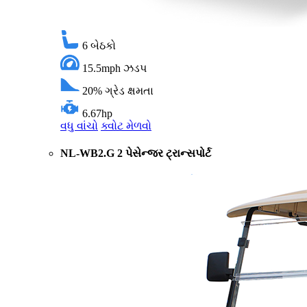
6
બેઠકો
15.5mph
ઝડપ
20%
ગ્રેડ ક્ષમતા
6.67hp
વધુ વાંચો
ક્વોટ મેળવો
NL-WB2.G 2 પેસેન્જર ટ્રાન્સપોર્ટ