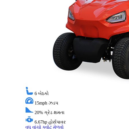
6
બેઠકો
15mph
ઝડપ
20%
ગ્રેડ ક્ષમતા
6.67hp
હોર્સપાવર
વધુ વાંચો
ક્વોટ મેળવો