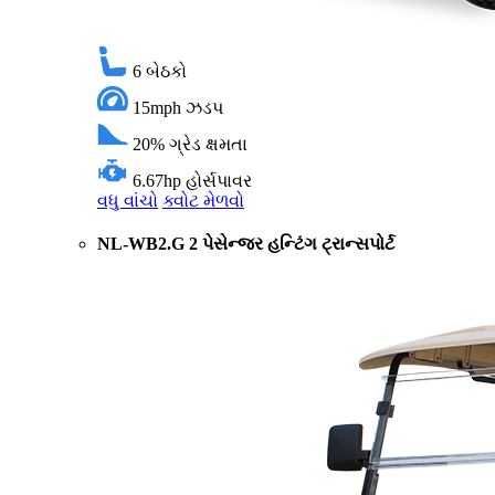
6
બેઠકો
15mph
ઝડપ
20%
ગ્રેડ ક્ષમતા
6.67hp
હોર્સપાવર
વધુ વાંચો
ક્વોટ મેળવો
NL-WB2.G 2 પેસેન્જર હન્ટિંગ ટ્રાન્સપોર્ટ