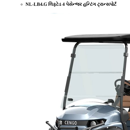
NL-LB4.G લિફ્ટેડ 4 પેસેન્જર હન્ટિંગ ટ્રાન્સપોર્ટ