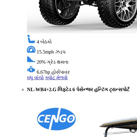
4
બેઠકો
15.5mph
ઝડપ
20%
ગ્રેડ ક્ષમતા
6.67hp
હોર્સપાવર
વધુ વાંચો
ક્વોટ મેળવો
NL-WB4+2.G લિફ્ટેડ 6 પેસેન્જર હન્ટિંગ ટ્રાન્સપોર્ટ