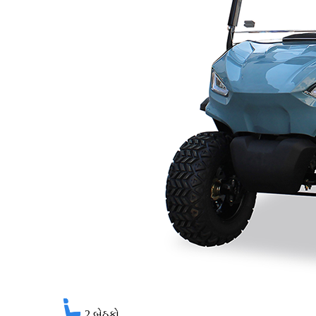
2
બેઠકો