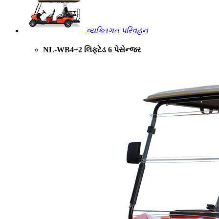
વ્યક્તિગત પરિવહન
NL-WB4+2 લિફ્ટેડ 6 પેસેન્જર