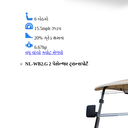
6
બેઠકો
15.5mph
ઝડપ
20%
ગ્રેડ ક્ષમતા
6.67hp
વધુ વાંચો
ક્વોટ મેળવો
NL-WB2.G 2 પેસેન્જર ટ્રાન્સપોર્ટ