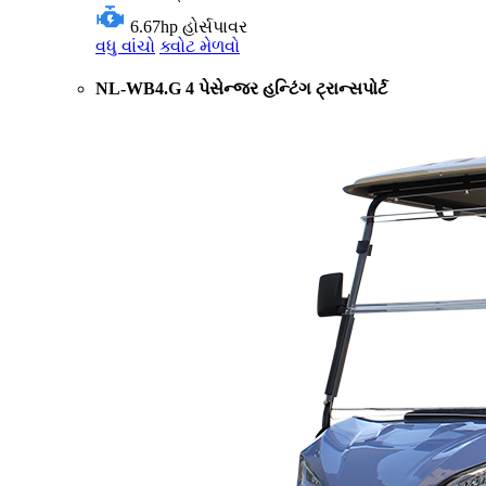
6.67hp
હોર્સપાવર
વધુ વાંચો
ક્વોટ મેળવો
NL-WB4.G 4 પેસેન્જર હન્ટિંગ ટ્રાન્સપોર્ટ