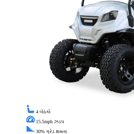
4
બેઠકો
15.5mph
ઝડપ
30%
ગ્રેડ ક્ષમતા