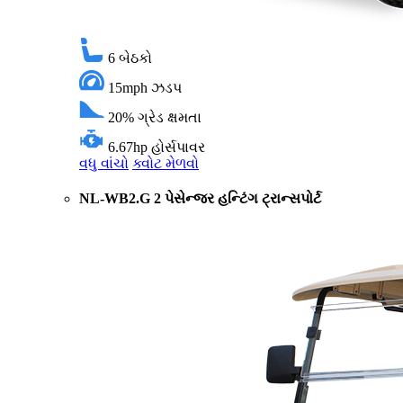
6
બેઠકો
15mph
ઝડપ
20%
ગ્રેડ ક્ષમતા
6.67hp
હોર્સપાવર
વધુ વાંચો
ક્વોટ મેળવો
NL-WB2.G 2 પેસેન્જર હન્ટિંગ ટ્રાન્સપોર્ટ