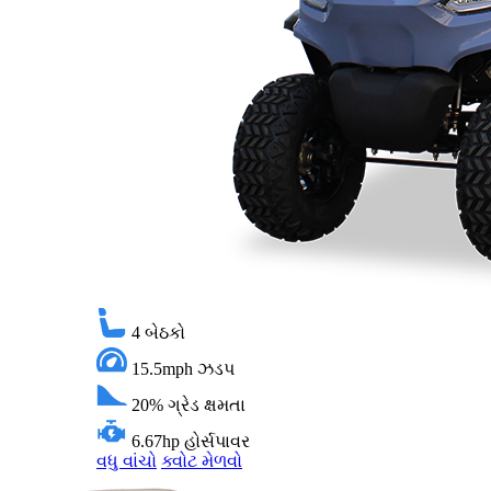
4
બેઠકો
15.5mph
ઝડપ
20%
ગ્રેડ ક્ષમતા
6.67hp
હોર્સપાવર
વધુ વાંચો
ક્વોટ મેળવો