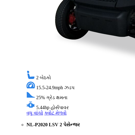
2
બેઠકો
15.5-24.9mph
ઝડપ
25%
ગ્રેડ ક્ષમતા
5.44hp
હોર્સપાવર
વધુ વાંચો
ક્વોટ મેળવો
NL-P2020 LSV 2 પેસેન્જર