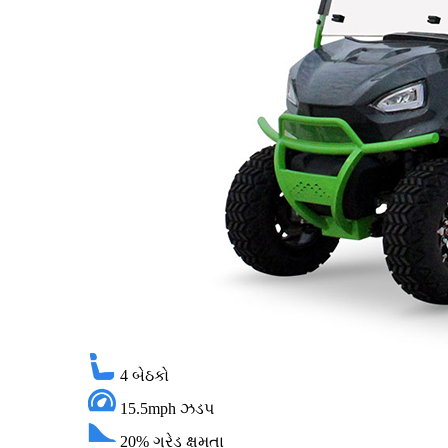
4
બેઠકો
15.5mph
ઝડપ
20%
ગ્રેડ ક્ષમતા