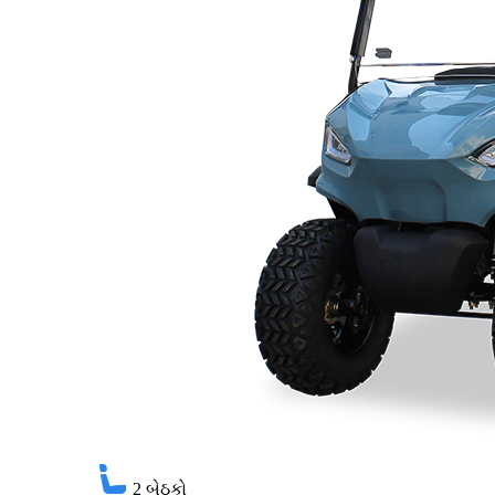
2
બેઠકો