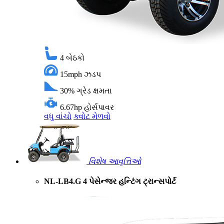
4
બેઠકો
15mph
ઝડપ
30%
ગ્રેડ ક્ષમતા
6.67hp
હોર્સપાવર
વધુ વાંચો
ક્વોટ મેળવો
વિશેષ આવૃત્તિઓ
NL-LB4.G 4 પેસેન્જર હન્ટિંગ ટ્રાન્સપોર્ટ