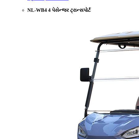
NL-WB4 4 પેસેન્જર ટ્રાન્સપોર્ટ