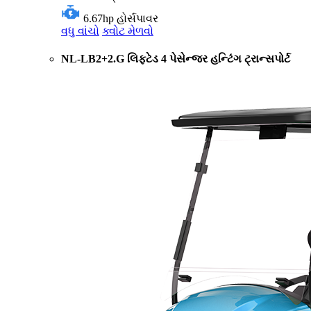
6.67hp
હોર્સપાવર
વધુ વાંચો
ક્વોટ મેળવો
NL-LB2+2.G લિફ્ટેડ 4 પેસેન્જર હન્ટિંગ ટ્રાન્સપોર્ટ