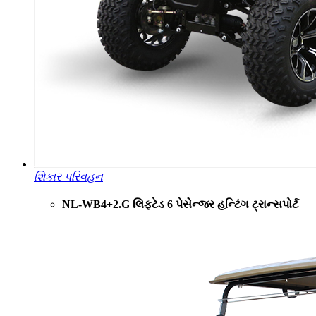
શિકાર પરિવહન
NL-WB4+2.G લિફ્ટેડ 6 પેસેન્જર હન્ટિંગ ટ્રાન્સપોર્ટ