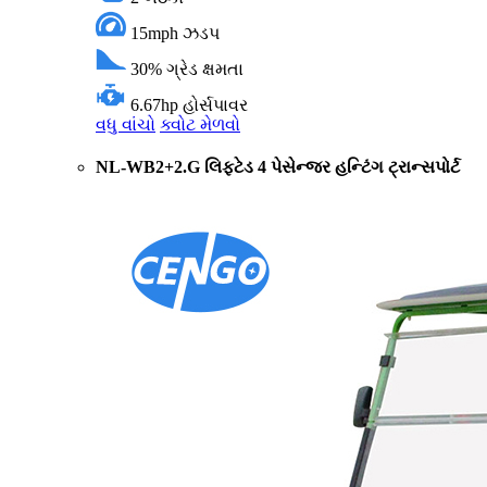
15mph
ઝડપ
30%
ગ્રેડ ક્ષમતા
6.67hp
હોર્સપાવર
વધુ વાંચો
ક્વોટ મેળવો
NL-WB2+2.G લિફ્ટેડ 4 પેસેન્જર હન્ટિંગ ટ્રાન્સપોર્ટ