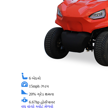
6
બેઠકો
15mph
ઝડપ
20%
ગ્રેડ ક્ષમતા
6.67hp
હોર્સપાવર
વધુ વાંચો
ક્વોટ મેળવો