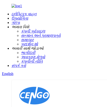
ઇલેક્ટ્રિક વાહન
ઉપયોગિતા
ગોલ્ફ
અમારા વિશે
કંપની પ્રોફાઇલ
સન્માન અને પ્રમાણપત્રો
સમાચાર
પ્રદર્શન શો
અમારી સાથે જોડાઓ
ભાગીદારી
અવતરણ મેળવો
કંપનીની નીતિ
સંપર્ક કરો
English