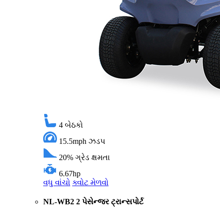
4
બેઠકો
15.5mph
ઝડપ
20%
ગ્રેડ ક્ષમતા
6.67hp
વધુ વાંચો
ક્વોટ મેળવો
NL-WB2 2 પેસેન્જર ટ્રાન્સપોર્ટ