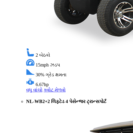
2
બેઠકો
15mph
ઝડપ
30%
ગ્રેડ ક્ષમતા
6.67hp
વધુ વાંચો
ક્વોટ મેળવો
NL-WB2+2 લિફ્ટેડ 4 પેસેન્જર ટ્રાન્સપોર્ટ