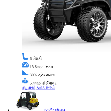
6
બેઠકો
18.6mph
ઝડપ
30%
ગ્રેડ ક્ષમતા
5.44hp
હોર્સપાવર
વધુ વાંચો
ક્વોટ મેળવો
સ્ટ્રીટ લીગલ