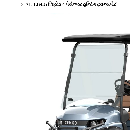
NL-LB4.G લિફ્ટેડ 4 પેસેન્જર હન્ટિંગ ટ્રાન્સપોર્ટ