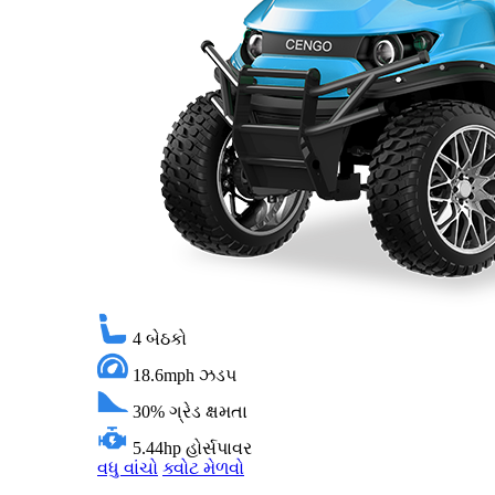
4
બેઠકો
18.6mph
ઝડપ
30%
ગ્રેડ ક્ષમતા
5.44hp
હોર્સપાવર
વધુ વાંચો
ક્વોટ મેળવો