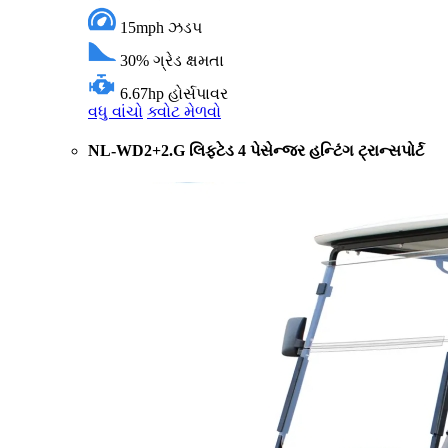
15mph
ઝડપ
30%
ગ્રેડ ક્ષમતા
6.67hp
હોર્સપાવર
વધુ વાંચો
ક્વોટ મેળવો
NL-WD2+2.G લિફ્ટેડ 4 પેસેન્જર હન્ટિંગ ટ્રાન્સપોર્ટ