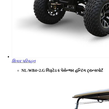
શિકાર પરિવહન
NL-WB4+2.G લિફ્ટેડ 6 પેસેન્જર હન્ટિંગ ટ્રાન્સપોર્ટ