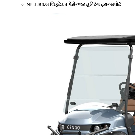
NL-LB4.G લિફ્ટેડ 4 પેસેન્જર હન્ટિંગ ટ્રાન્સપોર્ટ