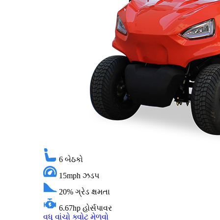
6
બેઠકો
15mph
ઝડપ
20%
ગ્રેડ ક્ષમતા
6.67hp
હોર્સપાવર
વધુ વાંચો
ક્વોટ મેળવો