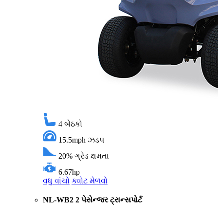
4
બેઠકો
15.5mph
ઝડપ
20%
ગ્રેડ ક્ષમતા
6.67hp
વધુ વાંચો
ક્વોટ મેળવો
NL-WB2 2 પેસેન્જર ટ્રાન્સપોર્ટ