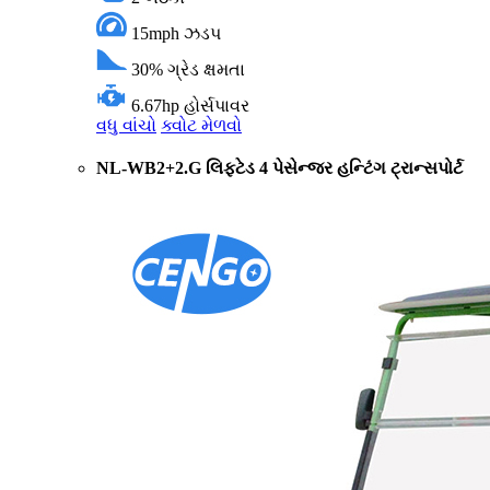
15mph
ઝડપ
30%
ગ્રેડ ક્ષમતા
6.67hp
હોર્સપાવર
વધુ વાંચો
ક્વોટ મેળવો
NL-WB2+2.G લિફ્ટેડ 4 પેસેન્જર હન્ટિંગ ટ્રાન્સપોર્ટ