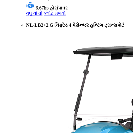
6.67hp
હોર્સપાવર
વધુ વાંચો
ક્વોટ મેળવો
NL-LB2+2.G લિફ્ટેડ 4 પેસેન્જર હન્ટિંગ ટ્રાન્સપોર્ટ