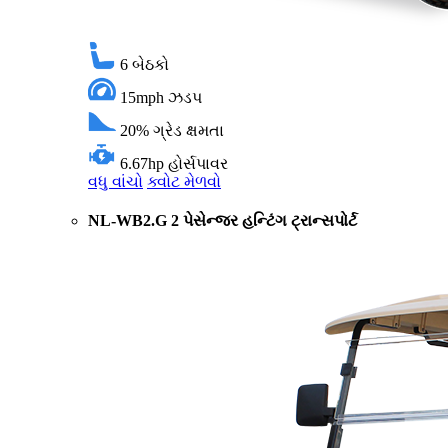
6
બેઠકો
15mph
ઝડપ
20%
ગ્રેડ ક્ષમતા
6.67hp
હોર્સપાવર
વધુ વાંચો
ક્વોટ મેળવો
NL-WB2.G 2 પેસેન્જર હન્ટિંગ ટ્રાન્સપોર્ટ