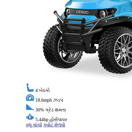
4
બેઠકો
18.6mph
ઝડપ
30%
ગ્રેડ ક્ષમતા
5.44hp
હોર્સપાવર
વધુ વાંચો
ક્વોટ મેળવો