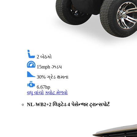
2
બેઠકો
15mph
ઝડપ
30%
ગ્રેડ ક્ષમતા
6.67hp
વધુ વાંચો
ક્વોટ મેળવો
NL-WB2+2 લિફ્ટેડ 4 પેસેન્જર ટ્રાન્સપોર્ટ