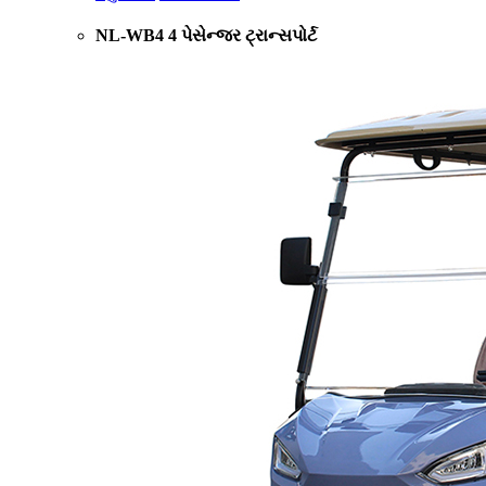
NL-WB4 4 પેસેન્જર ટ્રાન્સપોર્ટ