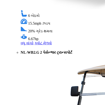
6
બેઠકો
15.5mph
ઝડપ
20%
ગ્રેડ ક્ષમતા
6.67hp
વધુ વાંચો
ક્વોટ મેળવો
NL-WB2.G 2 પેસેન્જર ટ્રાન્સપોર્ટ