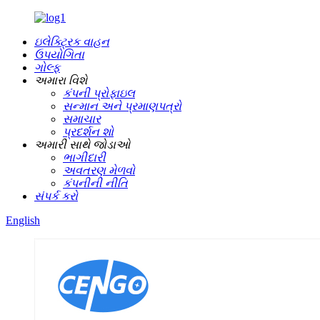
ઇલેક્ટ્રિક વાહન
ઉપયોગિતા
ગોલ્ફ
અમારા વિશે
કંપની પ્રોફાઇલ
સન્માન અને પ્રમાણપત્રો
સમાચાર
પ્રદર્શન શો
અમારી સાથે જોડાઓ
ભાગીદારી
અવતરણ મેળવો
કંપનીની નીતિ
સંપર્ક કરો
English