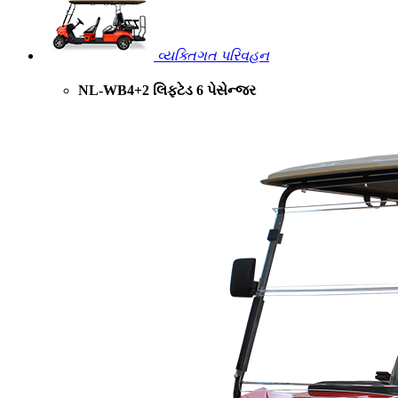
વ્યક્તિગત પરિવહન
NL-WB4+2 લિફ્ટેડ 6 પેસેન્જર