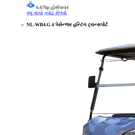
6.67hp
હોર્સપાવર
વધુ વાંચો
ક્વોટ મેળવો
NL-WB4.G 4 પેસેન્જર હન્ટિંગ ટ્રાન્સપોર્ટ