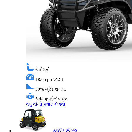
6
બેઠકો
18.6mph
ઝડપ
30%
ગ્રેડ ક્ષમતા
5.44hp
હોર્સપાવર
વધુ વાંચો
ક્વોટ મેળવો
સ્ટ્રીટ લીગલ