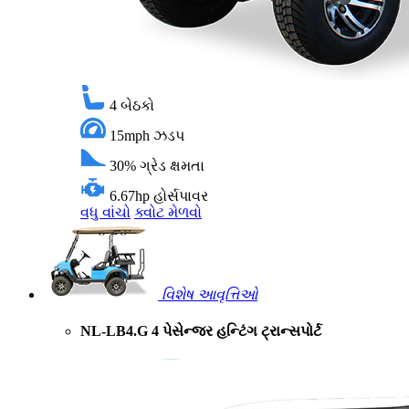
4
બેઠકો
15mph
ઝડપ
30%
ગ્રેડ ક્ષમતા
6.67hp
હોર્સપાવર
વધુ વાંચો
ક્વોટ મેળવો
વિશેષ આવૃત્તિઓ
NL-LB4.G 4 પેસેન્જર હન્ટિંગ ટ્રાન્સપોર્ટ