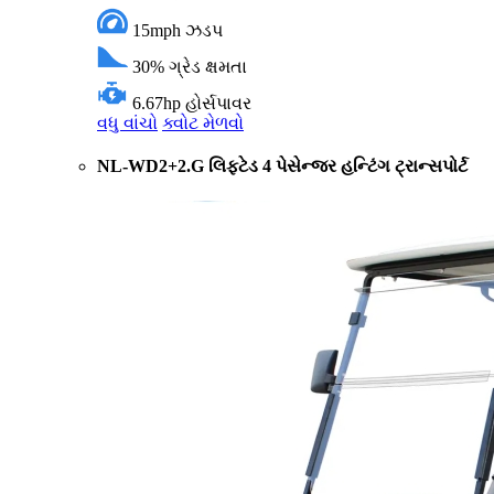
15mph
ઝડપ
30%
ગ્રેડ ક્ષમતા
6.67hp
હોર્સપાવર
વધુ વાંચો
ક્વોટ મેળવો
NL-WD2+2.G લિફ્ટેડ 4 પેસેન્જર હન્ટિંગ ટ્રાન્સપોર્ટ