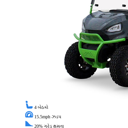
4
બેઠકો
15.5mph
ઝડપ
20%
ગ્રેડ ક્ષમતા