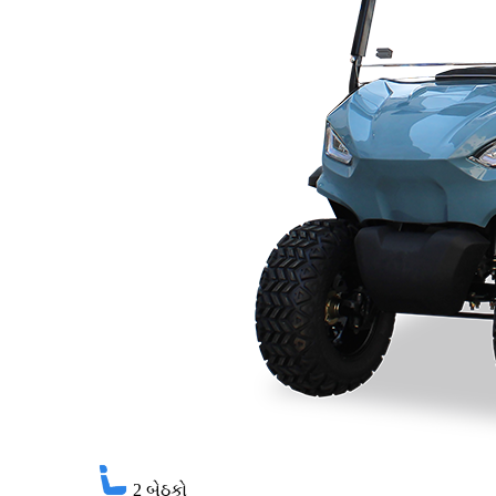
2
બેઠકો