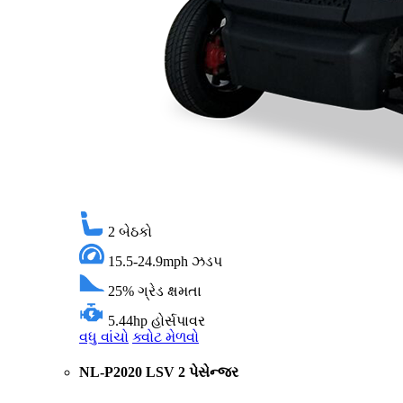
2
બેઠકો
15.5-24.9mph
ઝડપ
25%
ગ્રેડ ક્ષમતા
5.44hp
હોર્સપાવર
વધુ વાંચો
ક્વોટ મેળવો
NL-P2020 LSV 2 પેસેન્જર