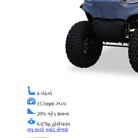
4
બેઠકો
15.5mph
ઝડપ
20%
ગ્રેડ ક્ષમતા
6.67hp
હોર્સપાવર
વધુ વાંચો
ક્વોટ મેળવો