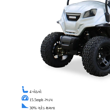
4
બેઠકો
15.5mph
ઝડપ
30%
ગ્રેડ ક્ષમતા