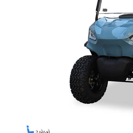
2
બેઠકો