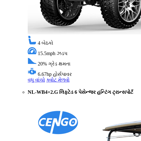
4
બેઠકો
15.5mph
ઝડપ
20%
ગ્રેડ ક્ષમતા
6.67hp
હોર્સપાવર
વધુ વાંચો
ક્વોટ મેળવો
NL-WB4+2.G લિફ્ટેડ 6 પેસેન્જર હન્ટિંગ ટ્રાન્સપોર્ટ