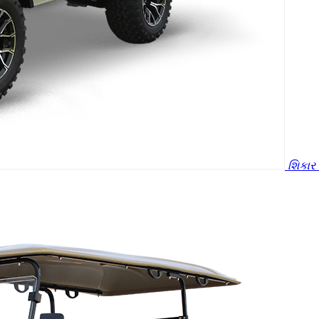
શિકાર