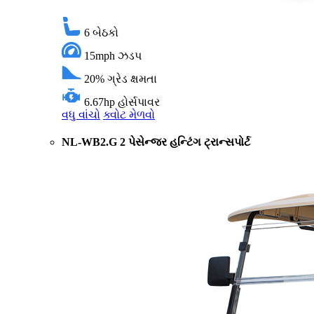
6
બેઠકો
15mph
ઝડપ
20%
ગ્રેડ ક્ષમતા
6.67hp
હોર્સપાવર
વધુ વાંચો
ક્વોટ મેળવો
NL-WB2.G 2 પેસેન્જર હન્ટિંગ ટ્રાન્સપોર્ટ