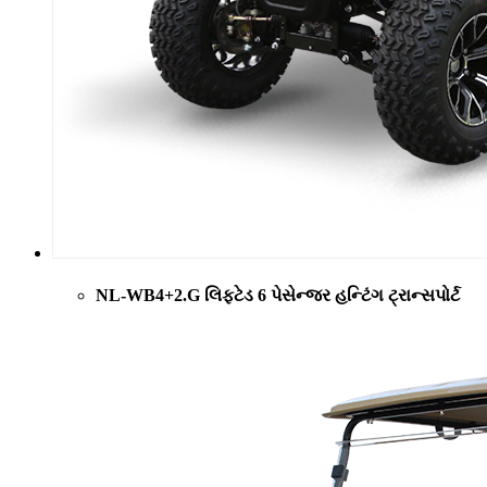
NL-WB4+2.G લિફ્ટેડ 6 પેસેન્જર હન્ટિંગ ટ્રાન્સપોર્ટ