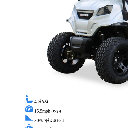
4
બેઠકો
15.5mph
ઝડપ
30%
ગ્રેડ ક્ષમતા