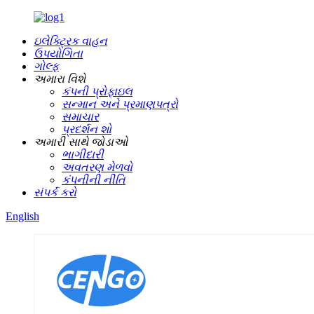
ઇલેક્ટ્રિક વાહન
ઉપયોગિતા
ગોલ્ફ
અમારા વિશે
કંપની પ્રોફાઇલ
સન્માન અને પ્રમાણપત્રો
સમાચાર
પ્રદર્શન શો
અમારી સાથે જોડાઓ
ભાગીદારી
અવતરણ મેળવો
કંપનીની નીતિ
સંપર્ક કરો
English