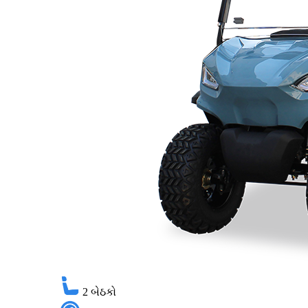
2
બેઠકો